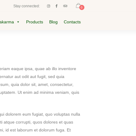
Stay connected:
0
akarma
Products
Blog
Contacts
riam eaque ipsa, quae ab illo inventore
rnatur aut odit aut fugit, sed quia
um, quia dolor sit, amet, consectetur,
luptatem. Ut enim ad minima veniam, quis
 qui dolorem eum fugiat, quo voluptas nulla
ti atque corrupti, quos dolores et quas
imi, id est laborum et dolorum fuga. Et