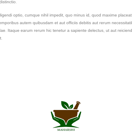
istinctio.
ligendi optio, cumque nihil impedit, quo minus id, quod maxime placea
poribus autem quibusdam et aut officiis debitis aut rerum necessitati
e. Itaque earum rerum hic tenetur a sapiente delectus, ut aut reiciend
t.