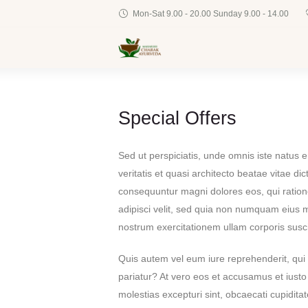
Mon-Sat 9.00 - 20.00 Sunday 9.00 - 14.00
Special Offers
Sed ut perspiciatis, unde omnis iste natus
veritatis et quasi architecto beatae vitae d
consequuntur magni dolores eos, qui ration
adipisci velit, sed quia non numquam eius 
nostrum exercitationem ullam corporis susc
Quis autem vel eum iure reprehenderit, qui i
pariatur? At vero eos et accusamus et iusto
molestias excepturi sint, obcaecati cupiditat