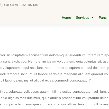
Home
Call Us +91-9829107138
CHARAK AYURVEDA
Home
Services
Panch
Maharshi Charak Ayurveda Clinic & Research Center
Services
Panchakarma
Products
 error sit voluptatem accusantium doloremque laudantium, totam rem ape
icta sunt, explicabo. Nemo enim ipsam voluptatem, quia voluptas sit, aspe
Blog
e voluptatem sequi nesciunt, neque porro quisquam est, qui dolorem ips
modi tempora incidunt, ut labore et dolore magnam aliquam quaerat vo
Contacts
ipit laboriosam, nisi ut aliquid ex ea commodi consequatur?
n ea voluptate velit esse, quam nihil molestiae consequatur, vel illum,
 odio dignissimos ducimus, qui blanditiis praesentium voluptatum deleni
e non provident, similique sunt in culpa, qui officia deserunt mollitia an