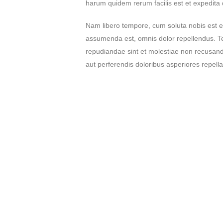
harum quidem rerum facilis est et expedita d
Nam libero tempore, cum soluta nobis est e
assumenda est, omnis dolor repellendus. Tem
repudiandae sint et molestiae non recusanda
aut perferendis doloribus asperiores repella